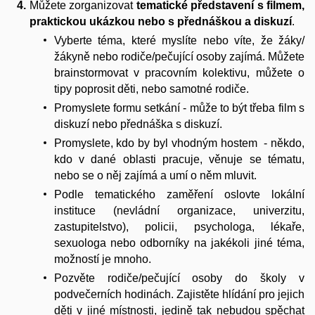
Můžete zorganizovat
tematické představení s filmem,
praktickou ukázkou nebo s přednáškou a diskuzí
.
Vyberte téma, které myslíte nebo víte, že žáky/
žákyně nebo rodiče/pečující osoby zajímá. Můžete
brainstormovat v pracovním kolektivu, můžete o
tipy poprosit děti, nebo samotné rodiče.
Promyslete formu setkání - může to být třeba film s
diskuzí nebo přednáška s diskuzí.
Promyslete, kdo by byl vhodným hostem - někdo,
kdo v dané oblasti pracuje, věnuje se tématu,
nebo se o něj zajímá a umí o něm mluvit.
Podle tematického zaměření oslovte lokální
instituce (nevládní organizace, univerzitu,
zastupitelstvo), policii, psychologa, lékaře,
sexuologa nebo odborníky na jakékoli jiné téma,
možností je mnoho.
Pozvěte rodiče/pečující osoby do školy v
podvečerních hodinách. Zajistěte hlídání pro jejich
děti v jiné místnosti, jedině tak nebudou spěchat