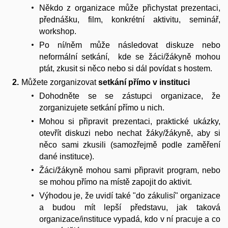
Někdo z organizace může přichystat prezentaci,
přednášku, film, konkrétní aktivitu, seminář,
workshop.
Po ní/něm může následovat diskuze nebo
neformální setkání, kde se žáci/žákyně mohou
ptát, zkusit si něco nebo si dál povídat s hostem.
Můžete zorganizovat
setkání přímo v instituci
Dohodněte se se zástupci organizace, že
zorganizujete setkání přímo u nich.
Mohou si připravit prezentaci, praktické ukázky,
otevřít diskuzi nebo nechat žáky/žákyně, aby si
něco sami zkusili (samozřejmě podle zaměření
dané instituce).
Žáci/žákyně mohou sami připravit program, nebo
se mohou přímo na místě zapojit do aktivit.
Výhodou je, že uvidí také "do zákulisí" organizace
a budou mít lepší představu, jak taková
organizace/instituce vypadá, kdo v ní pracuje a co