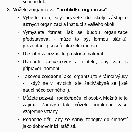
se v ní dělá.
Můžete zorganizovat
"prohlídku organizací"
Vyberte den, kdy pozvete do školy zástupce
různých organizací a institucí z vašeho okolí.
Vymyslete formát, jak se budou organizace
představovat - může to být formou stánků,
prezentací, plakátů, ukázek činností.
Dle toho zabezpečte prostor a materiál.
Uvolněte žáky/žákyně a učitele, aby vám s
přípravou pomohli.
Takovou celodenní akci organizujte v rámci výuky
- i když ne v lavicích, ale žáci/žákyně se jistě
naučí něco cenného :).
Můžete pozvat i rodiče/pečující osoby. Možná je to
zajímá. Zároveň tak můžete prohloubit vaše
vzájemné vztahy.
Podpořte děti, aby se samy zapojily do činností
jako dobrovolníci, stážisti.