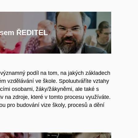
jsem ŘEDITEL
e významný podíl na tom, na jakých základech
ém vzdělávání ve škole. Spoluutváříte vztahy
ícími osobami, žáky/žákyněmi, ale také s
iv na zdroje, které v tomto procesu využíváte.
ou pro budování vize školy, procesů a dění