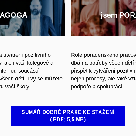
EDAGOGA
jsem PO
a utváření pozitivního
Role poradenského pracovní
, ale i vaši kolegové a
dbá na potřeby všech dětí 
itelnou součástí
přispět k vytváření pozitiv
všech dětí. I vy se můžete
nejen procesy, ale také v
u vaší školy.
podpoře a spolupráci.
SUMÁŘ DOBRÉ PRAXE KE STAŽENÍ
(.PDF; 5,5 MB)