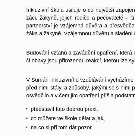
Inkluzivní škola usiluje o co největší zapoje
žáci, žákyně, jejich rodiče a pečovatelé - 
partnerství je vzájemná důvěra a přesvědče
žáka a žákyně. Vzájemnou důvěru a sladění s
Budování vztahů a zavádění opatření, která 
či obavy jsou přirozenou reakcí, kterou lze s
V Sumáři inkluzivního vzdělávání vycházíme 
před nimi stály, a způsoby, jakými se s nimi p
osvědčilo a v čem jim opatření přišla podst
představit tuto dobrou praxi,
co můžete ve škole dělat a jak,
na co si při tom dát pozor