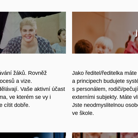
L
lávání žáků. Rovněž
Jako ředitel/ředitelka mát
ocesů a vize.
a principech budujete syst
ělávají. Vaše aktivní účast
s personálem, rodiči/pečuj
ma, ve kterém se vy i
externími subjekty. Máte vl
 cítit dobře.
Jste neodmyslitelnou osob
ve škole.