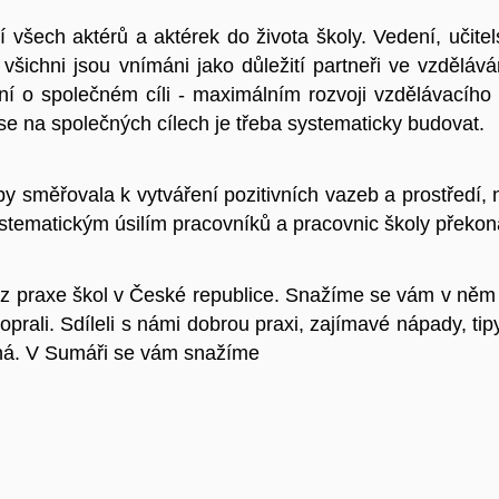
ní všech aktérů a aktérek do života školy. Vedení, učit
ti všichni jsou vnímáni jako důležití partneři ve vzděl
ní o společném cíli - maximálním rozvoji vzdělávacího 
e na společných cílech je třeba systematicky budovat.
by směřovala k vytváření pozitivních vazeb a prostředí,
ystematickým úsilím pracovníků a pracovnic školy překona
z praxe škol v České republice. Snažíme se vám v něm zp
oprali. Sdíleli s námi dobrou praxi, zajímavé nápady, tipy 
atná. V Sumáři se vám snažíme