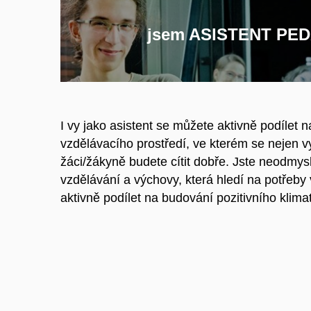
jsem ASISTENT P
I vy jako asistent se můžete aktivně podílet n
vzdělávacího prostředí, ve kterém se nejen vy
žáci/žákyně budete cítit dobře. Jste neodmysl
vzdělávání a výchovy, která hledí na potřeby 
aktivně podílet na budování pozitivního klimat