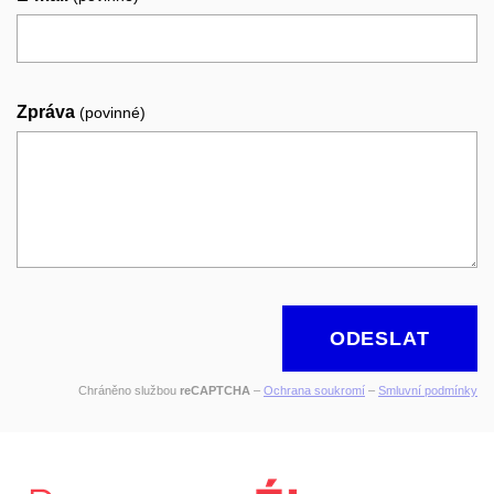
Zpráva
(povinné)
ODESLAT
Chráněno službou
reCAPTCHA
–
Ochrana soukromí
–
Smluvní podmínky