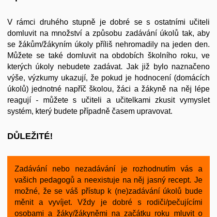
V rámci druhého stupně je dobré se s ostatními učiteli
domluvit na množství a způsobu zadávání úkolů tak, aby
se žákům/žákyním úkoly příliš nehromadily na jeden den.
Můžete se také domluvit na obdobích školního roku, ve
kterých úkoly nebudete zadávat. Jak již bylo naznačeno
výše, výzkumy ukazují, že pokud je hodnocení (domácích
úkolů) jednotné napříč školou, žáci a žákyně na něj lépe
reagují - můžete s učiteli a učitelkami zkusit vymyslet
systém, který budete případně časem upravovat.
DŮLEŽITÉ!
Zadávání nebo nezadávání je rozhodnutím vás a
vašich pedagogů a neexistuje na něj jasný recept. Je
možné, že se váš přístup k (ne)zadávání úkolů bude
měnit a vyvíjet. Vždy je dobré s rodiči/pečujícími
osobami a žáky/žákyněmi na začátku roku mluvit o