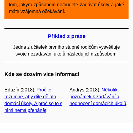
tom, jakým způsobem ne/budete zadávat úkoly a jaké
máte vzájemná očekávání.
Příklad z praxe
Jedna z učitelek prvního stupně rodičům vysvětluje
svoje nezadávání úkolů následujícím způsobem:
Kde se dozvím více informací
Eduzín (2018):
Proč je
Andrys (2018).
Několik
rozumné, aby dítě dělalo
poznámek k zadávání a
domácí úkoly. A proč se to s
hodnocení domácích úkolů
.
nimi nemá přehánět
.