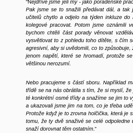
"N
ejdříve jsme jeli my - jako poradenské prac
Pak jsme se to snažili předávat dál, a tak
učitelů chytlo a odjelo na týden inkluze do 
kolegové pracovat. Potom jsme oznámili v
bychom chtěli část porady věnovat vzděláv
vysvětlovat to z pohledu toho dítěte, s čím 
agresivní, aby si uvědomili, co to způsobuje, 
jenom napětí, které se hromadí, protože se
většinou nerozumí.
Nebo pracujeme s částí sboru. Například 
třídě se na nás obrátila s tím, že si myslí, že
té konkrétní osmé třídy a snažíme se jim to v
a ukazovali jsme jim na tom, co je třeba udě
Protože když je to zrovna holčička, která je 
tomu, že ty dvě snaživé se celé odpoledne u
snaží dorovnat těm ostatním
.”