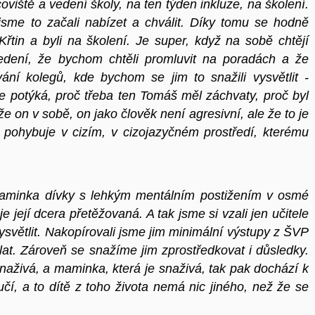
oviště a vedení školy, na ten týden inkluze, na školení.
 jsme to začali nabízet a chválit. Díky tomu se hodně
Křtin a byli na školení. Je super, když na sobě chtějí
edení, že bychom chtěli promluvit na poradách a že
ání kolegů, kde bychom se jim to snažili vysvětlit -
se potýká, proč třeba ten Tomáš měl záchvaty, proč byl
že on v sobě, on jako člověk není agresivní, ale že to je
 pohybuje v cizím, v cizojazyčném prostředí, kterému
maminka dívky s lehkým mentálním postižením v osmé
 je její dcera přetěžovaná. A tak jsme si vzali jen učitele
ysvětlit. Nakopírovali jsme jim minimální výstupy z ŠVP
lat. Zároveň se snažíme jim zprostředkovat i důsledky.
snaživá, a maminka, která je snaživá, tak pak dochází k
čí, a to dítě z toho života nemá nic jiného, než že se