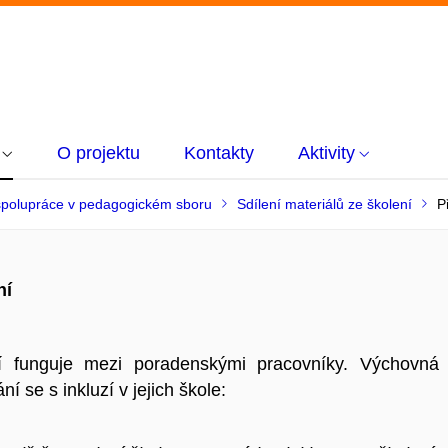
O projektu
Kontakty
Aktivity
spolupráce v pedagogickém sboru
Sdílení materiálů ze školení
P
ní
í funguje mezi poradenskými pracovníky. Výchovná
 se s inkluzí v jejich škole: