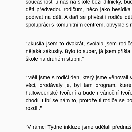
současnosti u nás na škole běží dílničky, bu
děti předvedou rodičům, něco jako besídka 
podívat na děti. A daří se přivést i rodiče dě
spolupráci s komunitním centrem, obvykle s ni
“Zkusila jsem to dvakrát, svolala jsem rodič
nějaké zákusky. Bylo to super, já jsem přiš
škole na druhém stupni."
“Měli jsme s rodiči den, který jsme věnovali 
věci, prodávaly je, byl tam program, které
halloweenské tvoření a bude i vánoční tvoře
chodí. Líbí se nám to, protože ti rodiče se 
rozdíl.”
“V rámci Týdne inkluze jsme udělali přednášk