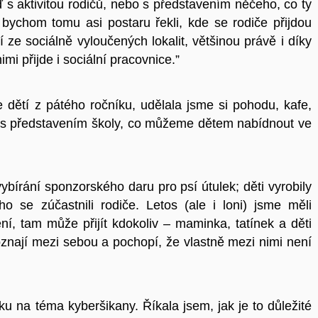
ď s aktivitou rodičů, nebo s představením něčeho, co ty
bychom tomu asi postaru řekli, kde se rodiče přijdou
tí ze sociálně vyloučených lokalit, většinou právě i díky
mi přijde i sociální pracovnice.”
e dětí z pátého ročníku, udělala jsme si pohodu, kafe,
la s představením školy, co můžeme dětem nabídnout ve
vybírání sponzorského daru pro psí útulek; děti vyrobily
ho se zúčastnili rodiče. Letos (ale i loni) jsme měli
ní, tam může přijít kdokoliv – maminka, tatínek a děti
poznají mezi sebou a pochopí, že vlastně mezi nimi není
u na téma kyberšikany. Říkala jsem, jak je to důležité