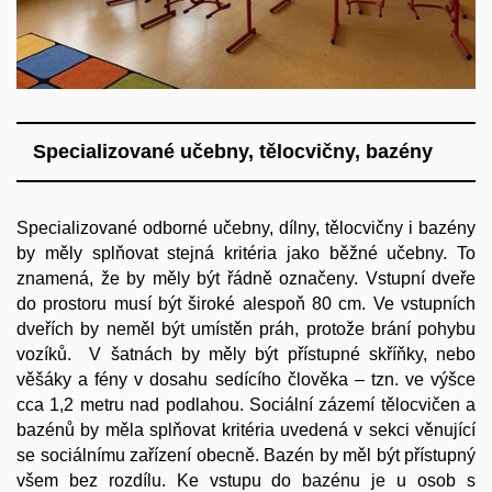
Specializované učebny, tělocvičny, bazény
Specializované odborné učebny, dílny, tělocvičny i bazény
by měly splňovat stejná kritéria jako běžné učebny. To
znamená, že by měly být řádně označeny. Vstupní dveře
do prostoru musí být široké alespoň 80 cm. Ve vstupních
dveřích by neměl být umístěn práh, protože brání pohybu
vozíků. V šatnách by měly být přístupné skříňky, nebo
věšáky a fény v dosahu sedícího člověka – tzn. ve výšce
cca 1,2 metru nad podlahou. Sociální zázemí tělocvičen a
bazénů by měla splňovat kritéria uvedená v sekci věnující
se sociálnímu zařízení obecně. Bazén by měl být přístupný
všem bez rozdílu. Ke vstupu do bazénu je u osob s