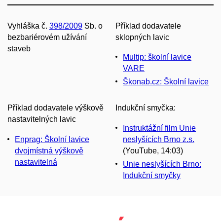
Vyhláška č.
398/2009
Sb. o
Příklad dodavatele
bezbariérovém užívání
sklopných lavic
staveb
Multip: školní lavice
VARE
Škonab.cz: Školní lavice
Příklad dodavatele výškově
Indukční smyčka:
nastavitelných lavic
Instruktážní film Unie
Enprag: Školní lavice
neslyšících Brno z.s.
dvojmístná výškově
(YouTube, 14:03)
nastavitelná
Unie neslyšících Brno:
Indukční smyčky