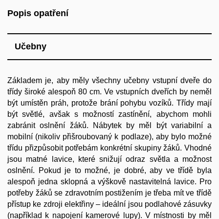
Popis opatření
Učebny
Základem je, aby měly všechny učebny vstupní dveře do
třídy široké alespoň 80 cm. Ve vstupních dveřích by neměl
být umístěn práh, protože brání pohybu vozíků. Třídy mají
být světlé, avšak s možností zastínění, abychom mohli
zabránit oslnění žáků. Nábytek by měl být variabilní a
mobilní (nikoliv přišroubovaný k podlaze), aby bylo možné
třídu přizpůsobit potřebám konkrétní skupiny žáků. Vhodné
jsou matné lavice, které snižují odraz světla a možnost
oslnění. Pokud je to možné, je dobré, aby ve třídě byla
alespoň jedna sklopná a výškově nastavitelná lavice. Pro
potřeby žáků se zdravotním postižením je třeba mít ve třídě
přístup ke zdroji elektřiny – ideální jsou podlahové zásuvky
(například k napojení kamerové lupy). V místnosti by měl