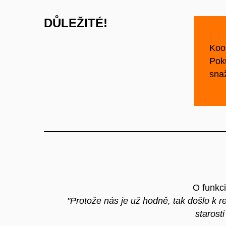
DŮLEŽITÉ!
Koor
Pok
snaž
O funkci
"Protože nás je už hodně, tak došlo k r
starost