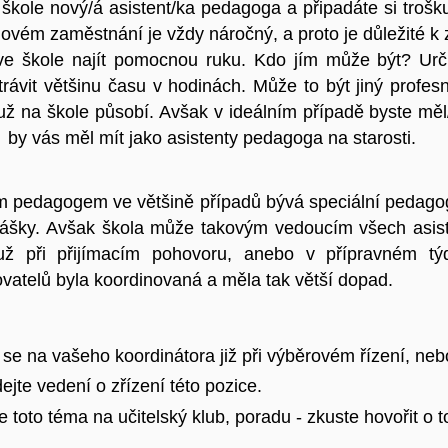
 škole nový/á asistent/ka pedagoga a připadáte si trošku
novém zaměstnání je vždy náročný, a proto je důležité k 
 ve škole najít pomocnou ruku. Kdo jím může být? Urči
trávit většinu času v hodinách. Může to být jiný profes
 už na škole působí. Avšak v ideálním případě byste měl/
ž by vás měl mít jako asistenty pedagoga na starosti.
 pedagogem ve většině případů bývá speciální pedagog/ž
lášky. Avšak škola může takovým vedoucím všech asiste
už při přijímacím pohovoru, anebo v přípravném týd
vatelů byla koordinovaná a měla tak větší dopad.
 se na vašeho koordinátora již při výběrovém řízení, ne
jte vedení o zřízení této pozice.
 toto téma na učitelský klub, poradu - zkuste hovořit o 