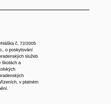
yhláška č. 72/2005
b., o poskytování
oradenských služeb
e školách a
kolských
oradenských
ařízeních, v platném
nění.