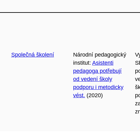
Společná školení
Národní pedagogický
V
institut:
Asistenti
S
pedagoga potřebují
p
od vedení školy
v
podporu i metodicky
š
vést.
(2020)
p
z
z