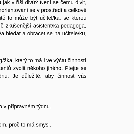
 jak v říši divů? Není se čemu divit,
zorientování se v prostředí a celkově
tě to může být učitel/ka, se kterou
ně zkušenější asistent/ka pedagoga,
a hledat a obracet se na učitele/ku,
ka, který to má i ve výčtu činností
ntů zvolit někoho jiného. Ptejte se
nu. Je důležité, aby činnost vás
bo v přípravném týdnu.
tom, proč to má smysl.