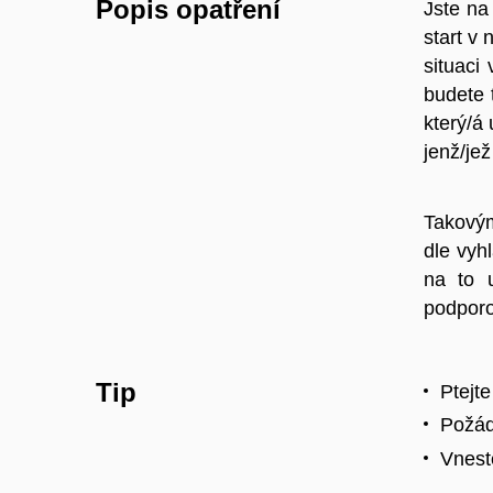
Popis opatření
Jste na
start v 
situaci
budete 
který/á
jenž/je
Takovým
dle vyh
na to 
podporo
Tip
Ptejte
Požáde
Vneste