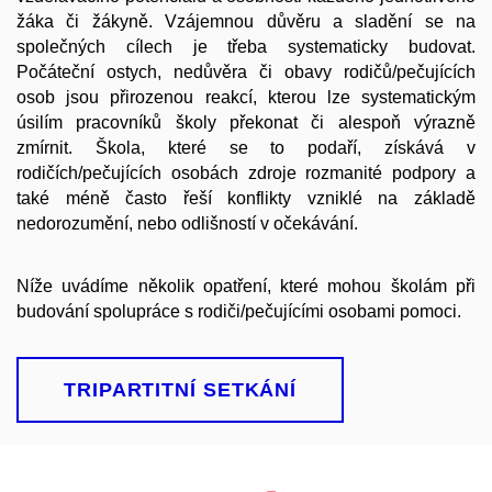
žáka či žákyně. Vzájemnou důvěru a sladění se na
společných cílech je třeba systematicky budovat.
Počáteční ostych, nedůvěra či obavy rodičů/pečujících
osob jsou přirozenou reakcí, kterou lze systematickým
úsilím pracovníků školy překonat či alespoň výrazně
zmírnit. Škola, které se to podaří, získává v
rodičích/pečujících osobách zdroje rozmanité podpory a
také méně často řeší konflikty vzniklé na základě
nedorozumění, nebo odlišností v očekávání.
Níže uvádíme několik opatření, které mohou školám při
budování spolupráce s rodiči/pečujícími osobami pomoci.
TRIPARTITNÍ SETKÁNÍ