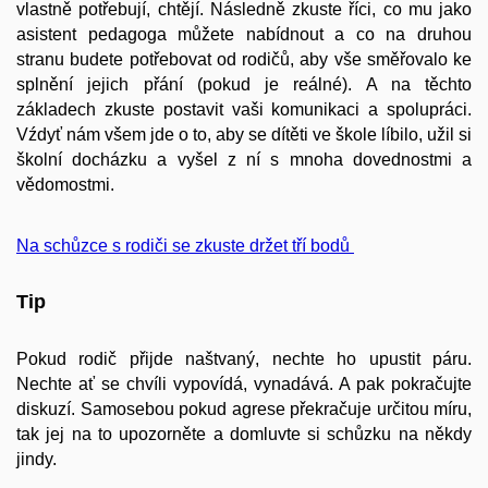
vlastně potřebují, chtějí. Následně zkuste říci, co mu jako
asistent pedagoga můžete nabídnout a co na druhou
stranu budete potřebovat od rodičů, aby vše směřovalo ke
splnění jejich přání (pokud je reálné). A na těchto
základech zkuste postavit vaši komunikaci a spolupráci.
Vźdyť nám všem jde o to, aby se dítěti ve škole líbilo, užil si
školní docházku a vyšel z ní s mnoha dovednostmi a
vědomostmi.
Na schůzce s rodiči se zkuste držet tří bodů
Tip
Pokud rodič přijde naštvaný, nechte ho upustit páru.
Nechte ať se chvíli vypovídá, vynadává. A pak pokračujte
diskuzí. Samosebou pokud agrese překračuje určitou míru,
tak jej na to upozorněte a domluvte si schůzku na někdy
jindy.