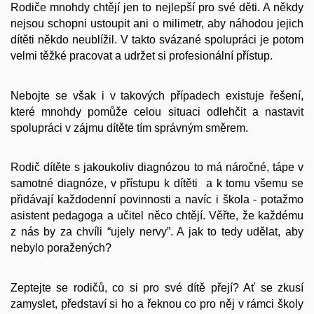
Rodiče mnohdy chtějí jen to nejlepší pro své děti. A někdy
nejsou schopni ustoupit ani o milimetr, aby náhodou jejich
dítěti někdo neublížil. V takto svázané spolupráci je potom
velmi těžké pracovat a udržet si profesionální přístup.
Nebojte se však i v takových případech existuje řešení,
které mnohdy pomůže celou situaci odlehčit a nastavit
spolupráci v zájmu dítěte tím správným směrem.
Rodič dítěte s jakoukoliv diagnózou to má náročné, tápe v
samotné diagnóze, v přístupu k dítěti a k tomu všemu se
přidávají každodenní povinnosti a navíc i škola - potažmo
asistent pedagoga a učitel něco chtějí. Věřte, že každému
z nás by za chvíli “ujely nervy”. A jak to tedy udělat, aby
nebylo poražených?
Zeptejte se rodičů, co si pro své dítě přejí? Ať se zkusí
zamyslet, představí si ho a řeknou co pro něj v rámci školy